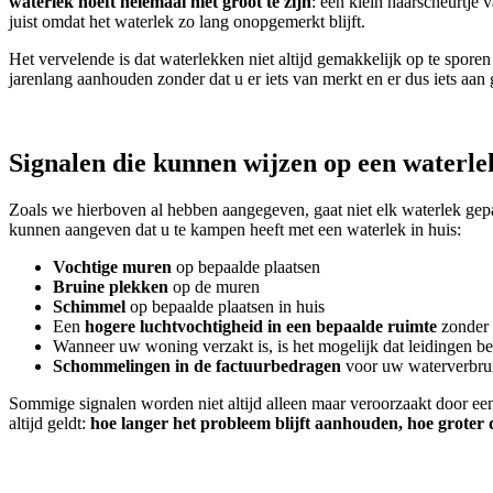
waterlek hoeft helemaal niet groot te zijn
: een klein haarscheurtje 
juist omdat het waterlek zo lang onopgemerkt blijft.
Het vervelende is dat waterlekken niet altijd gemakkelijk op te spor
jarenlang aanhouden zonder dat u er iets van merkt en er dus iets aan
Signalen die kunnen wijzen op een waterlek
Zoals we hierboven al hebben aangegeven, gaat niet elk waterlek ge
kunnen aangeven dat u te kampen heeft met een waterlek in huis:
Vochtige muren
op bepaalde plaatsen
Bruine plekken
op de muren
Schimmel
op bepaalde plaatsen in huis
Een
hogere luchtvochtigheid in een bepaalde ruimte
zonder 
Wanneer uw woning verzakt is, is het mogelijk dat leidingen b
Schommelingen in de factuurbedragen
voor uw waterverbru
Sommige signalen worden niet altijd alleen maar veroorzaakt door ee
altijd geldt:
hoe langer het probleem blijft aanhouden, hoe groter d