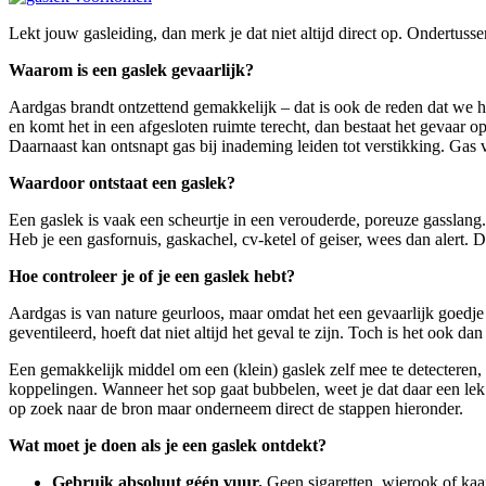
Lekt jouw gasleiding, dan merk je dat niet altijd direct op. Ondertusse
Waarom is een gaslek gevaarlijk?
Aardgas brandt ontzettend gemakkelijk – dat is ook de reden dat we he
en komt het in een afgesloten ruimte terecht, dan bestaat het gevaar o
Daarnaast kan ontsnapt gas bij inademing leiden tot verstikking. Gas ve
Waardoor ontstaat een gaslek?
Een gaslek is vaak een scheurtje in een verouderde, poreuze gasslang. O
Heb je een gasfornuis, gaskachel, cv-ketel of geiser, wees dan alert. 
Hoe controleer je of je een gaslek hebt?
Aardgas is van nature geurloos, maar omdat het een gevaarlijk goedje i
geventileerd, hoeft dat niet altijd het geval te zijn. Toch is het ook d
Een gemakkelijk middel om een (klein) gaslek zelf mee te detecteren,
koppelingen. Wanneer het sop gaat bubbelen, weet je dat daar een lek 
op zoek naar de bron maar onderneem direct de stappen hieronder.
Wat moet je doen als je een gaslek ontdekt?
Gebruik absoluut géén vuur.
Geen sigaretten, wierook of kaa