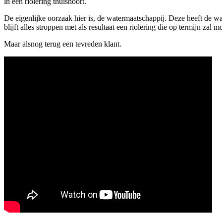
in een riolering thuishoort.
De eigenlijke oorzaak hier is, de watermaatschappij. Deze heeft de wa
blijft alles stroppen met als resultaat een riolering die op termijn za
Maar alsnog terug een tevreden klant.