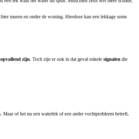
ls een lek waar het water uit spuit. Misschien zelfs wel meer schade,
s achter muren en onder de woning. Hierdoor kan een lekkage soms
opvallend zijn
. Toch zijn er ook in dat geval enkele
signalen
die
 Maar of het nu een waterlek of een ander vochtprobleem betreft,