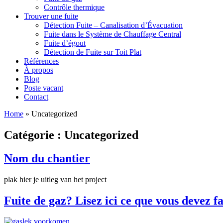
Contrôle thermique
Trouver une fuite
Détection Fuite – Canalisation d’Évacuation
Fuite dans le Système de Chauffage Central
Fuite d’égout
Détection de Fuite sur Toit Plat
Références
À propos
Blog
Poste vacant
Contact
Home
»
Uncategorized
Catégorie :
Uncategorized
Nom du chantier
plak hier je uitleg van het project
Fuite de gaz? Lisez ici ce que vous devez fa