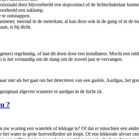
rzaakt door bijvoorbeeld een stopcontact of de lichtschakelaar kunnen 
jvoorbeeld een zaklamp.
e te ontsnappen.
meter, meestal in de meterkast, al kan deze ook in de gang of in de tra
an, is hij dicht.
 geiser) regelmatig, of laat dit doen door een installateur. Mocht een ru
o is het verstandig om de slang om de zoveel jaar te vervangen.
niet als het gaat om het detecteren van een gaslek. Aardgas, het goedje
ssignaal afgeven wanneer er aardgas in de lucht zit.
u ?
n uw woning een waterlek of lekkage is? Of dat er misschien een ander
het water in grote hoeveelheden uit loopt. Of een lekkende afvoer on