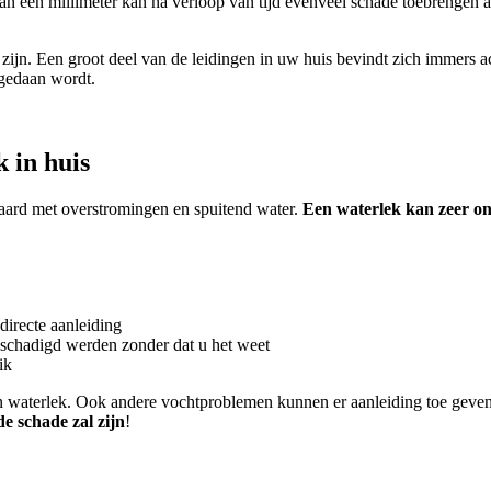
van een millimeter kan na verloop van tijd evenveel schade toebrengen a
en zijn. Een groot deel van de leidingen in uw huis bevindt zich immer
 gedaan wordt.
 in huis
paard met overstromingen en spuitend water.
Een waterlek kan zeer on
directe aanleiding
eschadigd werden zonder dat u het weet
ik
n waterlek. Ook andere vochtproblemen kunnen er aanleiding toe geven.
e schade zal zijn
!