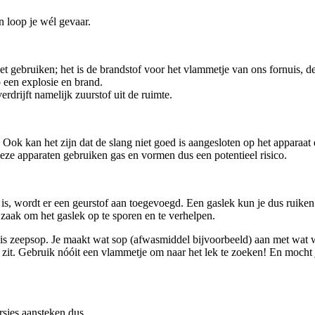
n loop je wél gevaar.
t gebruiken; het is de brandstof voor het vlammetje van ons fornuis, de 
p een explosie en brand.
rdrijft namelijk zuurstof uit de ruimte.
ok kan het zijn dat de slang niet goed is aangesloten op het apparaat da
Deze apparaten gebruiken gas en vormen dus een potentieel risico.
s, wordt er een geurstof aan toegevoegd. Een gaslek kun je dus ruiken –
an zaak om het gaslek op te sporen en te verhelpen.
 is zeepsop. Je maakt wat sop (afwasmiddel bijvoorbeeld) aan met wat w
zit. Gebruik nóóit een vlammetje om naar het lek te zoeken! En mocht je
rsjes aansteken dus.