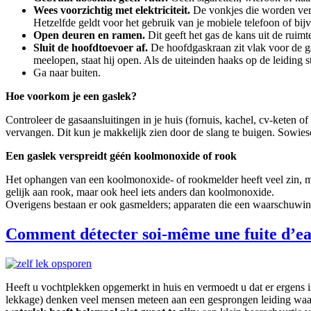
Wees voorzichtig met elektriciteit.
De vonkjes die worden veroo
Hetzelfde geldt voor het gebruik van je mobiele telefoon of bi
Open deuren en ramen.
Dit geeft het gas de kans uit de ruimt
Sluit de hoofdtoevoer af.
De hoofdgaskraan zit vlak voor de gas
meelopen, staat hij open. Als de uiteinden haaks op de leiding sta
Ga naar buiten.
Hoe voorkom je een gaslek?
Controleer de gasaansluitingen in je huis (fornuis, kachel, cv-keten of
vervangen. Dit kun je makkelijk zien door de slang te buigen. Sowies
Een gaslek verspreidt géén koolmonoxide of rook
Het ophangen van een koolmonoxide- of rookmelder heeft veel zin, maar 
gelijk aan rook, maar ook heel iets anders dan koolmonoxide.
Overigens bestaan er ook gasmelders; apparaten die een waarschuwing
Comment détecter soi-même une fuite d’ea
Heeft u vochtplekken opgemerkt in huis en vermoedt u dat er ergens i
lekkage) denken veel mensen meteen aan een gesprongen leiding waar 